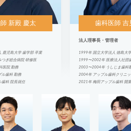
師 新殿 慶太
歯科医師 吉
法人理事長・管理者
人 鹿児島大学 歯学部 卒業
1999年 国立大学法人 徳島大
立みつぎ総合病院 研修医
1999〜2002年 医療法人社
歯科医院 勤務
2003〜2004年 うしじま歯科
プル歯科 勤務
2004年 アップル歯科クリニ
ル歯科 院長就任
2021年 梅田アップル歯科 開