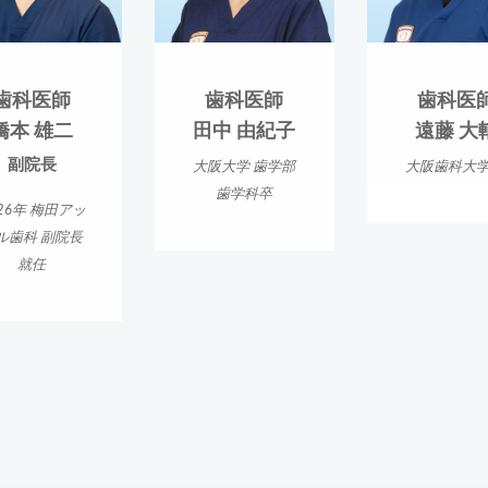
歯科医師
歯科医師
歯科医
橋本 雄二
田中 由紀子
遠藤 大
副院長
大阪大学 歯学部
大阪歯科大学
歯学科卒
26年 梅田アッ
ル歯科 副院長
就任