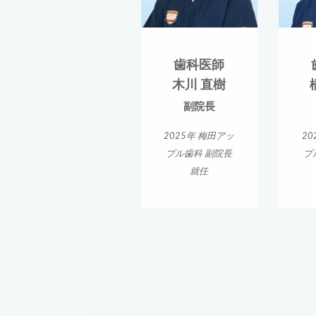
歯科医師
木川 直樹
副院長
2025年 梅田アッ
20
プル歯科 副院長
プ
就任