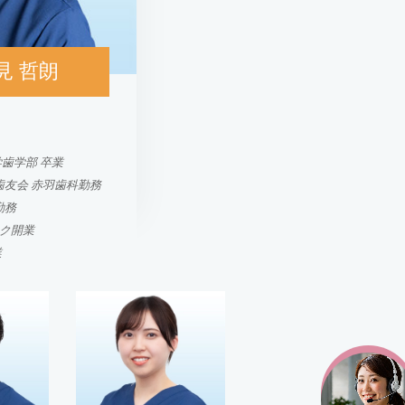
見 哲朗
学歯学部 卒業
団歯友会 赤羽歯科勤務
勤務
ック開業
業