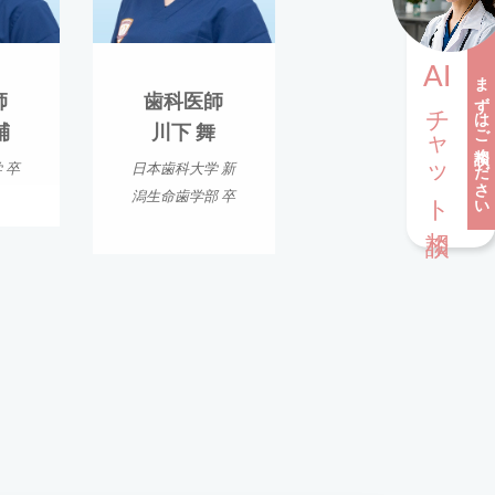
AI
まずはご相談ください
師
歯科医師
チャット相談
輔
川下 舞
 卒
日本歯科大学 新
潟生命歯学部 卒