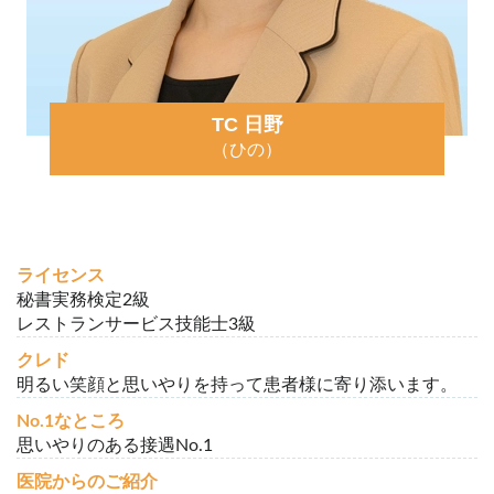
TC 日野
（ひの）
ライセンス
秘書実務検定2級
レストランサービス技能士3級
クレド
明るい笑顔と思いやりを持って患者様に寄り添います。
No.1なところ
思いやりのある接遇No.1
医院からのご紹介