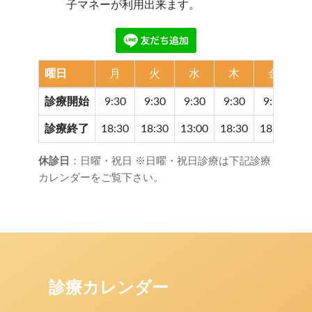
子マネーが利用出来ます。
曜日
月
火
水
木
金
診療開始
9:30
9:30
9:30
9:30
9:30
9
診療終了
18:30
18:30
13:00
18:30
18:30
17
休診日
：日曜・祝日 ※日曜・祝日診療は下記診療
カレンダーをご覧下さい。
診療カレンダー