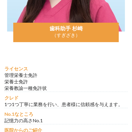
歯科助手 杉崎
（すぎざき）
ライセンス
管理栄養士免許
栄養士免許
栄養教諭一種免許状
クレド
1つ1つ丁寧に業務を行い、患者様に信頼感を与えます。
No.1なところ
記憶力の高さNo.1
医院からのご紹介