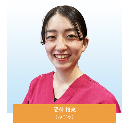
受付 根來
（ねごろ）