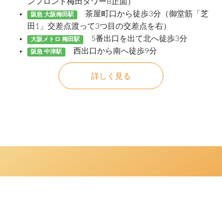
ンフロント梅田タワーB正面）
茶屋町口から徒歩3分（御堂筋「芝
阪急 大阪梅田駅
田1」交差点渡って3つ目の交差点を右）
5番出口を出て北へ徒歩3分
大阪メトロ 梅田駅
西出口から南へ徒歩9分
阪急 中津駅
詳しく見る
©
Copyright
2021
Apple Dental Clinic
. All Right Reserved.