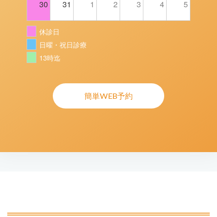
30
31
1
2
3
4
5
休診日
日曜・祝日診療
13時迄
簡単WEB予約