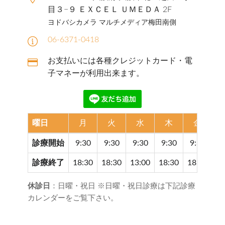
目３−９ ＥＸＣＥＬ ＵＭＥＤＡ 2F
ヨドバシカメラ マルチメディア梅田南側
06-6371-0418
お支払いには各種クレジットカード・電
子マネーが利用出来ます。
曜日
月
火
水
木
金
診療開始
9:30
9:30
9:30
9:30
9:30
9
診療終了
18:30
18:30
13:00
18:30
18:30
17
休診日
：日曜・祝日 ※日曜・祝日診療は下記診療
カレンダーをご覧下さい。