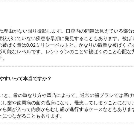
ね理由がない限り撮影します。口腔内の問題は見えている部分
症状が出ていない疾患を早期に発見することもあります。被ば
被ばく量は0.02ミリシーベルトと、かなりの微量な被ばく
影可能なレベルです。レントゲンのことや被ばくのこと心配な
す。
やすいって本当ですか？
いと、歯の重なり方や凹凸によって、通常の歯ブラシでは磨け
むし歯や歯周病の菌の温床になり、罹患してしまうことになり
から菌が入って内側からむし歯が進行するケースなどもありま
とにつながることもあります。