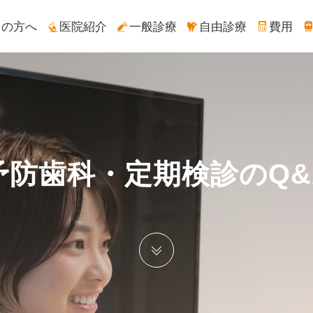
ての方へ
医院紹介
一般診療
自由診療
費用
予防歯科・定期検診のQ&