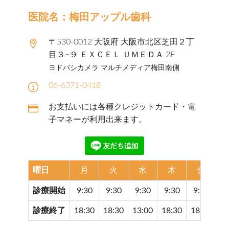
医院名：梅田アップル歯科
〒530-0012 大阪府 大阪市北区芝田２丁
目３−９ ＥＸＣＥＬ ＵＭＥＤＡ 2F
ヨドバシカメラ マルチメディア梅田南側
06-6371-0418
お支払いには各種クレジットカード・電
子マネーが利用出来ます。
曜日
月
火
水
木
金
診療開始
9:30
9:30
9:30
9:30
9:30
9
診療終了
18:30
18:30
13:00
18:30
18:30
17