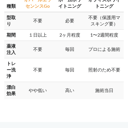
種類
センンスGo
イトニング
トニング
型取
不要（保護用マ
不要
必要
り
スキング要）
期間
１日以上
2ヶ月程度
1〜2週間程度
薬液
不要
毎回
プロによる施術
注入
トレ
ー洗
不要
毎回
照射のため不要
浄
漂白
やや低い
高い
施術当日
効果