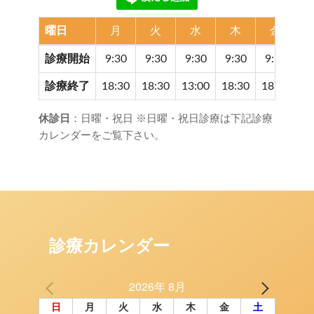
曜日
月
火
水
木
金
診療開始
9:30
9:30
9:30
9:30
9:30
9
診療終了
18:30
18:30
13:00
18:30
18:30
17
休診日
：日曜・祝日 ※日曜・祝日診療は下記診療
カレンダーをご覧下さい。
診療カレンダー
2026年 8月
日
月
火
水
木
金
土