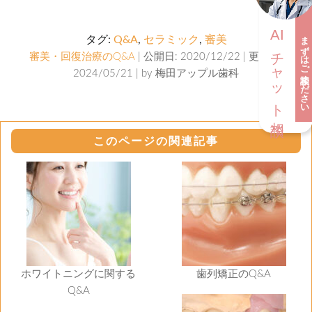
AI
まずはご相談ください
タグ:
Q&A
,
セラミック
,
審美
チャット相談
審美・回復治療のQ&A
| 公開日: 2020/12/22 | 更新日:
2024/05/21 | by
梅田アップル歯科
このページの関連記事
ホワイトニングに関する
歯列矯正のQ&A
Q&A