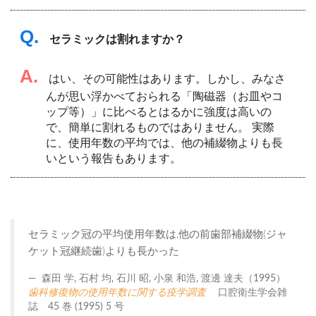
Q.
セラミックは割れますか？
A.
はい、その可能性はあります。しかし、みなさ
んが思い浮かべておられる「陶磁器（お皿やコ
ップ等）」に比べるとはるかに強度は高いの
で、簡単に割れるものではありません。 実際
に、使用年数の平均では、他の補綴物よりも長
いという報告もあります。
セラミック冠の平均使用年数は,他の前歯部補綴物(ジャ
ケット冠継続歯)よりも長かった
森田 学, 石村 均, 石川 昭, 小泉 和浩, 渡邊 達夫（1995）
歯科修復物の使用年数に関する疫学調査
口腔衛生学会雑
誌 45 巻 (1995) 5 号