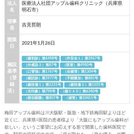
法人
医療法人社団アップル歯科クリニック（兵庫県
名
明石市）
理事
吉見哲朗
長
開業
2021年1月26日
日
（歯初診）第6498号
（外安全１）第3967号
施設
（外感染２）第87号
（医管）第4980号
基準
（口管強）第1767号
（在歯管）第1304号
（登
（歯訪診）第3977号
（手顕微加）第885号
録
（歯技連１）第1231号
（歯技連２）第1101号
済）
（光印象）第798号
（歯ＣＡＤ）第6340号
（根切顕微）第807号
（補管）第10451号
梅田アップル歯科はJR大阪駅・阪急・地下鉄梅田駅よりほど
近くに、兵庫県4医院の患者様より「大阪にもアップル歯科が
欲しい」というご要望にお応えする形で開業した歯科医院で