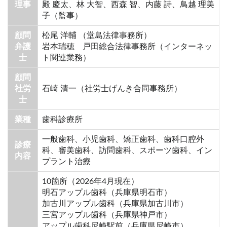
理事
殿 慶太、林 大智、西森 智、内藤 詩、鳥越 理美
子（監事）
顧問
松尾 洋輔 （堂島法律事務所）
弁護
岩本瑞穂 戸田総合法律事務所（インターネッ
士
ト関連業務）
顧問
社労
石崎 清一（社労士げんき合同事務所）
士
業種
歯科診療所
一般歯科、小児歯科、矯正歯科、歯科口腔外
診療
科、審美歯科、訪問歯科、スポーツ歯科、イン
内容
プラント治療
10箇所（2026年4月現在）
明石アップル歯科（兵庫県明石市）
加古川アップル歯科（兵庫県加古川市）
三宮アップル歯科（兵庫県神戸市）
アップル歯科尼崎駅前（兵庫県尼崎市）