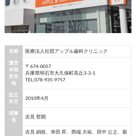
名称
医療法人社団アップル歯科クリニック
運営
〒674-0057
本部
兵庫県明石市大久保町高丘3-3-1
所在
TEL:078-935-9757
地
設立
2010年4月
年月
理事
吉見 哲朗
長
吉見 絹枝、幸田 昇、西端 大祐、田中 公之、新