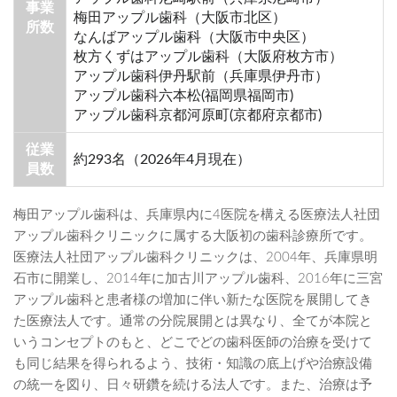
事業
梅田アップル歯科（大阪市北区）
所数
なんばアップル歯科（大阪市中央区）
枚方くずはアップル歯科（大阪府枚方市）
アップル歯科伊丹駅前（兵庫県伊丹市）
アップル歯科六本松(福岡県福岡市)
アップル歯科京都河原町(京都府京都市)
従業
約293名（2026年4月現在）
員数
梅田アップル歯科は、兵庫県内に4医院を構える医療法人社団
アップル歯科クリニックに属する大阪初の歯科診療所です。
医療法人社団アップル歯科クリニックは、2004年、兵庫県明
石市に開業し、2014年に加古川アップル歯科、2016年に三宮
アップル歯科と患者様の増加に伴い新たな医院を展開してき
た医療法人です。通常の分院展開とは異なり、全てが本院と
いうコンセプトのもと、どこでどの歯科医師の治療を受けて
も同じ結果を得られるよう、技術・知識の底上げや治療設備
の統一を図り、日々研鑽を続ける法人です。また、治療は予