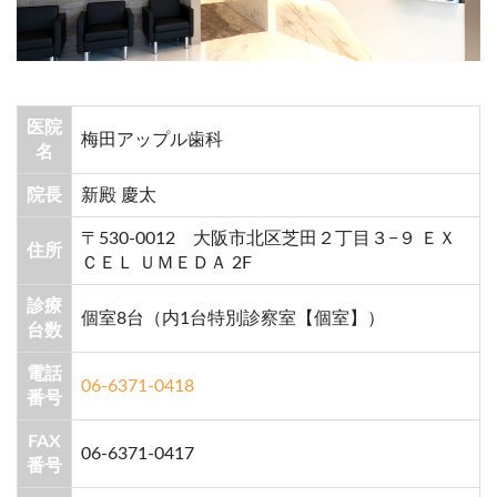
医院
梅田アップル歯科
名
院長
新殿 慶太
〒530-0012 大阪市北区芝田２丁目３−９ ＥＸ
住所
ＣＥＬ ＵＭＥＤＡ 2F
診療
個室8台（内1台特別診察室【個室】）
台数
電話
06-6371-0418
番号
FAX
06-6371-0417
番号