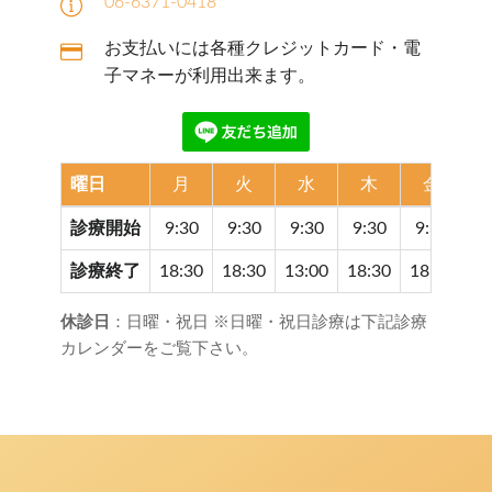
06-6371-0418
お支払いには各種クレジットカード・電
子マネーが利用出来ます。
曜日
月
火
水
木
金
診療開始
9:30
9:30
9:30
9:30
9:30
9
診療終了
18:30
18:30
13:00
18:30
18:30
17
休診日
：日曜・祝日 ※日曜・祝日診療は下記診療
カレンダーをご覧下さい。