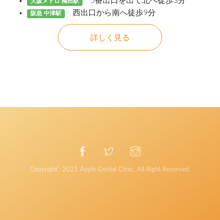
5番出口を出て北へ徒歩3分
大阪メトロ 梅田駅
西出口から南へ徒歩9分
阪急 中津駅
詳しく見る
©
Copyright
2021
Apple Dental Clinic
. All Right Reserved.