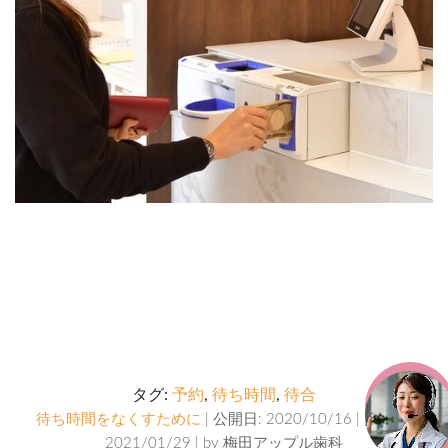
タグ:
予約
,
待ち時間
,
待合
待ち時間をなくすために
| 公開日: 2020/10/16 | 更新日:
2021/01/29 | by
梅田アップル歯科