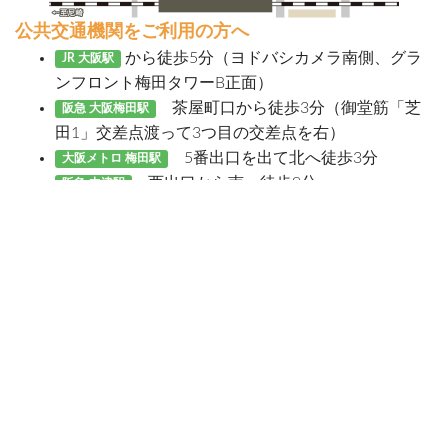
公共交通機関をご利用の方へ
から徒歩5分（ヨドバシカメラ南側、グラ
JR 大阪駅
ンフロント梅田タワーB正面）
茶屋町口から徒歩3分（御堂筋「芝
阪急 大阪梅田駅
田1」交差点渡って3つ目の交差点を右）
5番出口を出て北へ徒歩3分
大阪メトロ 梅田駅
西出口から南へ徒歩9分
阪急 中津駅
詳しく見る