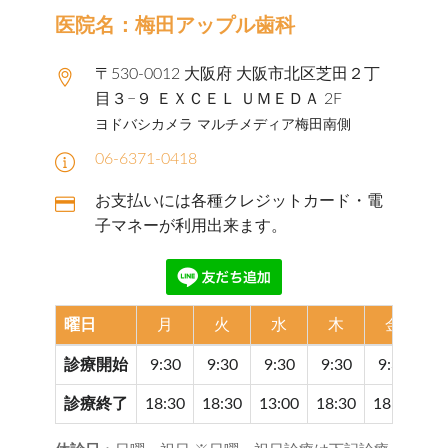
医院名：梅田アップル歯科
〒530-0012 大阪府 大阪市北区芝田２丁
目３−９ ＥＸＣＥＬ ＵＭＥＤＡ 2F
ヨドバシカメラ マルチメディア梅田南側
06-6371-0418
お支払いには各種クレジットカード・電
子マネーが利用出来ます。
曜日
月
火
水
木
金
診療開始
9:30
9:30
9:30
9:30
9:30
9
診療終了
18:30
18:30
13:00
18:30
18:30
17