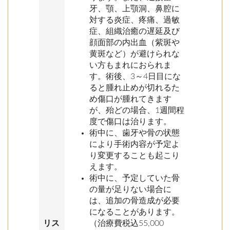
牙、顎、上顎洞、鼻腔に
対する炎症、疼痛、過敏
症、組織治癒の遅延及び
顔面部の内出血（紫斑や
黄斑など）が避けられな
い方もまれにおられま
す。術後、3～4日目にな
ると腫れ止めが切れるた
め傷口が腫れてきます
が、殆どの場合、1週間程
度で傷口は治ります。
術中に、歯牙や骨の状態
により手術内容が予定よ
り変更することも起こり
えます。
術中に、予定していた骨
の量が足りない場合に
は、追加の骨造成が必要
になることがあります。
リス
（治療費税込55,000