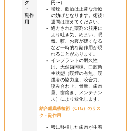
ク
円〜）
・
喫煙、飲酒は正常な治療
副作
の妨げとなります。術後1
用
週間は控えてください。
処方された薬剤の服用に
より吐き気、めまい、眠
気、咳、お腹が緩くなる
など一時的な副作用が現
れることがあります。
インプラントの耐久性
は、天然歯同様、口腔衛
生状態（喫煙の有無、喫
煙者の協力度、咬合力、
咬み合わせ、骨量、歯肉
量、歯磨き、メンテナン
ス）により変化します。
結合組織移植術（CTG）のリス
ク・副作用
稀に移植した歯肉が生着