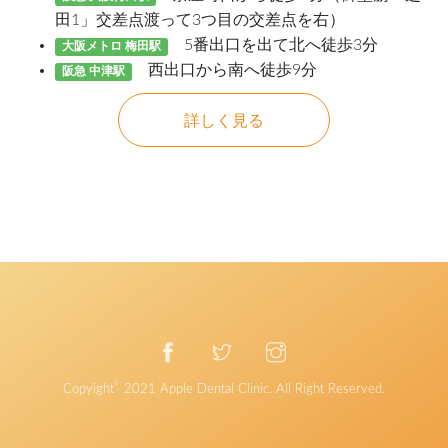
田1」交差点渡って3つ目の交差点を右）
5番出口を出て北へ徒歩3分
大阪メトロ 梅田駅
西出口から南へ徒歩9分
阪急 中津駅
詳しく見る
©
Copyight
2021
Apple Dental Clinic
. All Right Reserved.