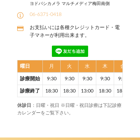
ヨドバシカメラ マルチメディア梅田南側
06-6371-0418
お支払いには各種クレジットカード・電
子マネーが利用出来ます。
曜日
月
火
水
木
金
診療開始
9:30
9:30
9:30
9:30
9:30
9
診療終了
18:30
18:30
13:00
18:30
18:30
17
休診日
：日曜・祝日 ※日曜・祝日診療は下記診療
カレンダーをご覧下さい。