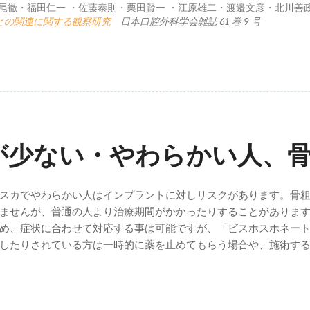
尾徹・福田仁一 ・佐藤泰則・栗田賢一 ・江原雄二・渡邉文彦・北川善政
との関連に関する観察研究
日本口腔外科学会雑誌 61 巻 9 号
が少ない・やわらかい人、
スカでやわらかい人はインプラントに対しリスクがあります。骨
ませんが、普通の人より治療期間がかかったりすることがありま
め、症状に合わせて対応する事は可能ですが、「ビスホスホネー
したりされている方は一時的に薬を止めてもらう場合や、施術す