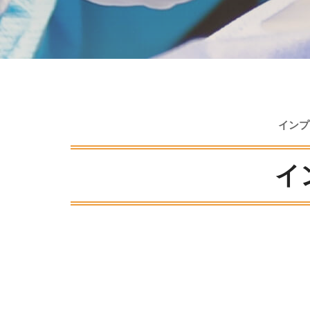
インプ
イ