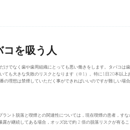
バコを吸う人
だけでなく歯や歯周組織にとっても悪い働きをします。タバコは
いても大きな失敗のリスクとなります（※1）。特に1日20本以
番の理想は禁煙していただく事ができればいいのですが難しい場
プラント脱落と喫煙との関連性については，現在喫煙の患者，すな
曝露が継続してある場合，オッズ比で約 2 倍の脱落リスクが有る