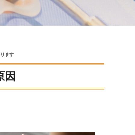
ク
あります
原因