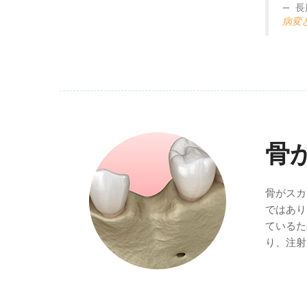
長
病変
骨
骨がスカ
ではあり
ているた
り、注射