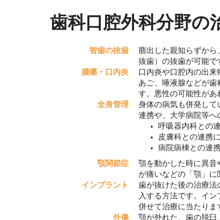
歯科口腔外科分野の
智歯の抜歯
萠出した親知らずから
抜歯）の抜歯が可能で
腫瘍・口内炎
口内炎や口腔内の出来
あご、唾液腺などが歯
す。悪性の可能性があ
全身管理
身体の病気も併発して
連携や、大学病院等へ
呼吸器内科との
皮膚科との連携
病院病棟との連
顎関節症
顎を動かした時に異音
が痛いなどの「顎」に
インプラント
歯が抜けた後の治療法
入する方法です。イン
併せて治療に当たりま
外傷
顎が外れた、歯の脱臼