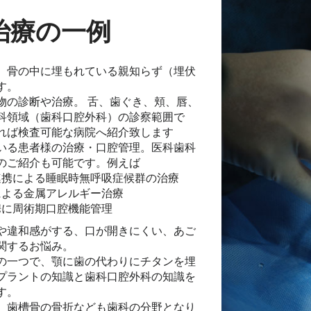
治療の一例
、骨の中に埋もれている親知らず（埋伏
す。
物の診断や治療。 舌、歯ぐき、頬、唇、
科領域（歯科口腔外科）の診察範囲で
れば検査可能な病院へ紹介致します
いる患者様の治療・口腔管理。医科歯科
のご紹介も可能です。例えば
連携による睡眠時無呼吸症候群の治療
による金属アレルギー治療
携に周術期口腔機能管理
や違和感がする、口が開きにくい、あご
関するお悩み。
の一つで、顎に歯の代わりにチタンを埋
プラントの知識と歯科口腔外科の知識を
す。
、歯槽骨の骨折なども歯科の分野となり