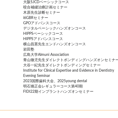
大阪SJCDベーシックコース
咬合補綴治療計画セミナー
木原先生診断セミナー
i6GBRセミナー
GPOアドバンスコース
デジタルベーシックハンズオンコース
HIPPSベーシックコース
HIPPSアドバンスコース
横山昌憲先生エンドハンズオンコース
岩田塾
広島大学Almuni Association
青山徹児先生ダイレクトボンディングハンズオンセミナ
大谷一紀先生ダイレクトボンディングセミナー
Institute for Clinical Expertise and Evidence in Dentistry
Evening Seminar
2023国際歯科大会、2025young dental
明石矯正会レギュラーコース第40期
FIDI22期インプラントハンズオンセミナー