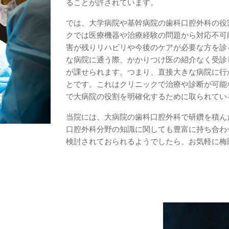
ることが許されています。
では、大学病院や基幹病院の歯科口腔外科の役
クでは医療機器や治療経験の問題から対応不可
害が残りリハビリや今後のケアが必要な方を診
な病院に通う際、かかりつけ医の紹介なく受診
が課せられます。つまり、直接大きな病院に行
とです。これはクリニックで治療や診断が可能
で大病院の役割を明確化するために取られてい
当院には、大病院の歯科口腔外科で研鑽を積ん
口腔外科分野の知識に関しても豊富に持ち合わ
検討されておられるようでしたら、お気軽に梅