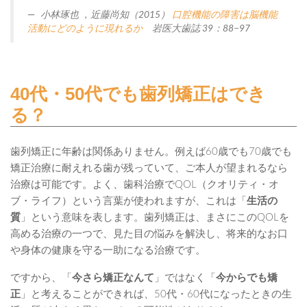
小林琢也 ，近藤尚知（2015）
口腔機能の障害は脳機能
活動にどのように現れるか
岩医大歯誌 39：88−97
40代・50代でも歯列矯正はでき
る？
歯列矯正に年齢は関係ありません。例えば60歳でも70歳でも
矯正治療に耐えれる歯が残っていて、ご本人が望まれるなら
治療は可能です。よく、歯科治療でQOL（クオリティ・オ
ブ・ライフ）という言葉が使われますが、これは「
生活の
質
」という意味を表します。歯列矯正は、まさにこのQOLを
高める治療の一つで、見た目の悩みを解決し、将来的なお口
や身体の健康を守る一助になる治療です。
ですから、「
今さら矯正なんて
」ではなく「
今からでも矯
正
」と考えることができれば、50代・60代になったときの生