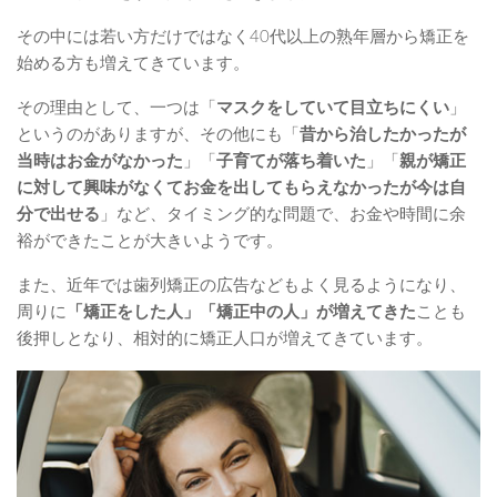
その中には若い方だけではなく40代以上の熟年層から矯正を
始める方も増えてきています。
その理由として、一つは「
マスクをしていて目立ちにくい
」
というのがありますが、その他にも「
昔から治したかったが
当時はお金がなかった
」「
子育てが落ち着いた
」「
親が矯正
に対して興味がなくてお金を出してもらえなかったが今は自
分で出せる
」など、タイミング的な問題で、お金や時間に余
裕ができたことが大きいようです。
また、近年では歯列矯正の広告などもよく見るようになり、
周りに
「矯正をした人」「矯正中の人」が増えてきた
ことも
後押しとなり、相対的に矯正人口が増えてきています。