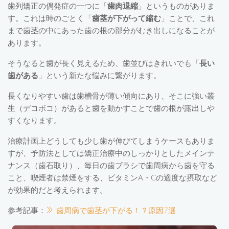
歯列矯正の偶発症の一つに「
歯肉退縮
」というものがありま
す。これは時のごとく「
歯茎が下がって縮む
」ことで、これ
まで歯茎の中にあった歯の根の部分がむき出しになることが
あります。
そうなると歯が長く見えるため、歯並びはきれいでも「
長い
歯がある
」という新たな悩みに繋がります。
長くなりやすい歯は歯槽骨が薄い傾向にあり、そこに強い叢
生（デコボコ）があると歯を動かすことで歯の根が露出しや
すくなります。
治療計画上どうしても少し歯が伸びてしまうケースもありま
すが、予防法としては矯正治療中のしっかりとしたメインテ
ナンス（歯石取り）、毎日の歯ブラシで歯周病から歯を守る
こと、喫煙者は禁煙をする、ビタミンA・Cの適度な摂取など
が効果的だと考えられます。
参考記事：
歯周病で歯茎が下がる！？原因7選