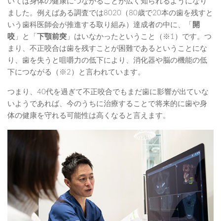
いては身体の健康につながることが広く知られるようになり
ました。例えばある調査では8020（80歳で20本の歯を残すと
いう歯科医師会が推進する取り組み）達成者の中に、「
開
咬
」と「
下顎前突
」はいなかったということ（※1）です。つ
まり、不正咬合は歯を残すことが困難であるということにな
り、歯を失うと咀嚼力の低下により、消化器や脳の機能の低
下につながる（※2）と言われています。
つまり、40代を過ぎて不正咬合でもまだ歯に影響が出ていな
いようであれば、今のうちに治療することで将来的に歯や身
体の健康を守れる可能性は高くなると言えます。