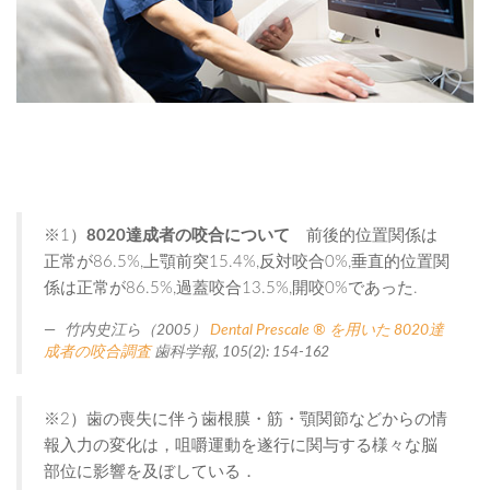
※1）
8020達成者の咬合について
前後的位置関係は
正常が86.5%,上顎前突15.4%,反対咬合0%,垂直的位置関
係は正常が86.5%,過蓋咬合13.5%,開咬0%であった.
竹内史江ら（2005）
Dental Prescale ® を用いた 8020達
成者の咬合調査
歯科学報, 105(2): 154-162
※2）歯の喪失に伴う歯根膜・筋・顎関節などからの情
報入力の変化は，咀嚼運動を遂行に関与する様々な脳
部位に影響を及ぼしている．